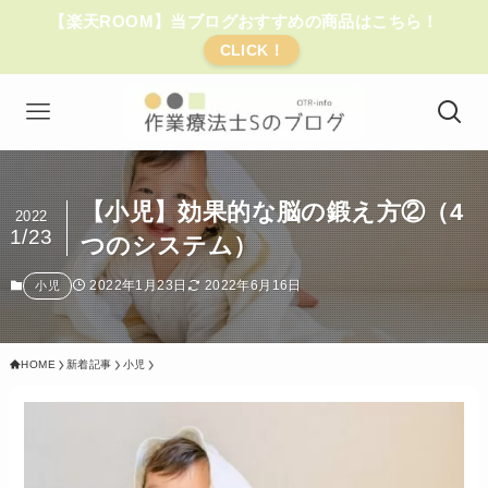
【楽天ROOM】当ブログおすすめの商品はこちら！
CLICK！
【小児】効果的な脳の鍛え方②（4
2022
1/23
つのシステム）
2022年1月23日
2022年6月16日
小児
HOME
新着記事
小児