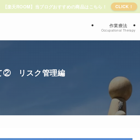
【楽天ROOM】当ブログおすすめの商品はこちら！
CLICK！
作業療法
Occupational Therapy
て② リスク管理編