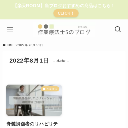
【楽天ROOM】当ブログおすすめの商品はこちら！
CLICK！
HOME
2022年
8月
1日
2022年8月1日
– date –
作業療法
脊髄損傷者のリハビリテ