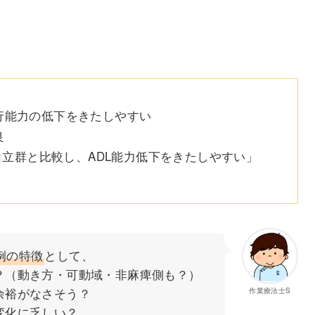
行能力の低下をきたしやすい
良
自立群と比較し、ADL能力低下をきたしやすい」
例の特徴
として、
？（動き方・可動域・非麻痺側も？）
余裕がなさそう？
作業療法士S
変化に乏しい？