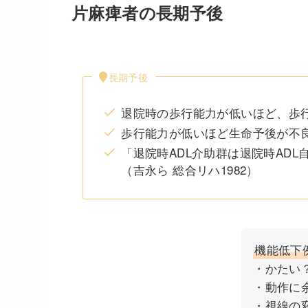
片麻痺者の長期予後
長期予後
退院時の歩行能力が低いほど、歩
歩行能力が低いほど生命予後が不
「退院時ADL介助群は退院時ADL
（吉永ら 総合リハ1982）
機能低下
・かたい
・動作に
・視線の