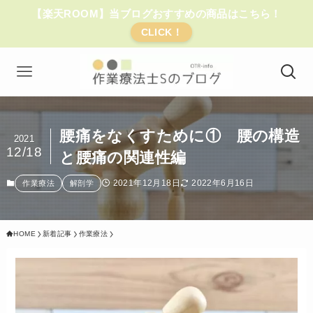
【楽天ROOM】当ブログおすすめの商品はこちら！
CLICK！
腰痛をなくすために① 腰の構造
2021
12/18
と腰痛の関連性編
2021年12月18日
2022年6月16日
作業療法
解剖学
HOME
新着記事
作業療法