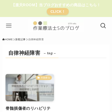
【楽天ROOM】当ブログおすすめの商品はこちら！
CLICK！
HOME
新着記事
自律神経障害
自律神経障害
– tag –
作業療法
脊髄損傷者のリハビリテ